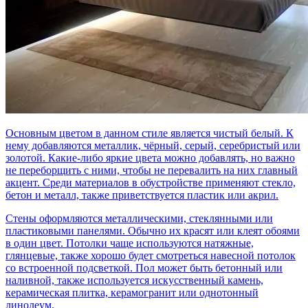
Основным цветом в данном стиле является чистый белый. К
нему добавляются металлик, чёрный, серый, серебристый или
золотой. Какие-либо яркие цвета можно добавлять, но важно
не переборщить с ними, чтобы не перевалить на них главный
акцент. Среди материалов в обустройстве применяют стекло,
бетон и металл, также приветствуется пластик или акрил.
Стены оформляются металлическими, стеклянными или
пластиковыми панелями. Обычно их красят или клеят обоями
в один цвет. Потолки чаще используются натяжные,
глянцевые, также хорошо будет смотреться навесной потолок
со встроенной подсветкой. Пол может быть бетонный или
наливной, также используется искусственный камень,
керамическая плитка, керамогранит или однотонный
линолеум.