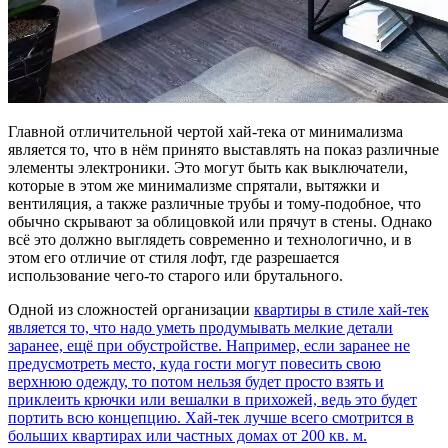
Главной отличительной чертой хай-тека от минимализма
является то, что в нём принято выставлять на показ различные
элементы электроники. Это могут быть как выключатели,
которые в этом же минимализме спрятали, вытяжки и
вентиляция, а также различные трубы и тому-подобное, что
обычно скрывают за облицовкой или прячут в стены. Однако
всё это должно выглядеть современно и технологично, и в
этом его отличие от стиля лофт, где разрешается
использование чего-то старого или брутального.
Одной из сложностей организации
квартиры в стиле хай-тек
является то, что надо уметь продумывать мелкие детали
заранее, ещё при обустройстве. Например, если заранее не
предусмотреть место, куда гости могут повесить свою
верхнюю одежду, то потом нельзя будет просто взять и
приклеить крючки или вешалки в прихожей, ведь это будет
портить всю концепцию. Хай-тек лучше всего смотрится в
больших квартирах или частных домах от 200 кв. м.