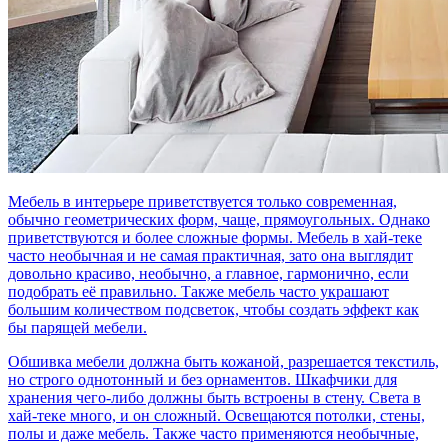
Мебель в интерьере приветствуется только современная,
обычно геометрических форм, чаще, прямоугольных. Однако
приветствуются и более сложные формы. Мебель в хай-теке
часто необычная и не самая практичная, зато она выглядит
довольно красиво, необычно, а главное, гармонично, если
подобрать её правильно. Также мебель часто украшают
большим количеством подсветок, чтобы создать эффект как
бы парящей мебели.
Обшивка мебели должна быть кожаной, разрешается текстиль,
но строго однотонный и без орнаментов. Шкафчики для
хранения чего-либо должны быть встроены в стену. Света в
хай-теке много, и он сложный. Освещаются потолки, стены,
полы и даже мебель. Также часто применяются необычные,